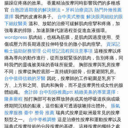
腸躁症疼痛的效果。 香薰精油按摩同時影響我們的多種感
官
台胞證過期後的解決辦法
-
牙科治療資訊
熱門外燴推薦
選擇
我們的皮膚和鼻子。
台中美式整復
解決眼周細紋的眼
下細紋醫美
溫和、放鬆的治療可緩解肌肉痙攣和疼痛，加
強毒素的排除，加速新陳代謝過程並促進血液循環。
wordpress
肌肉結，也稱為筋膜，是肌肉因過度使用、受
傷或壓力而長期過度拉伸時發生的微小肌肉痙攣。
資深記
帳士協助財務管理
公司登記流程與注意事項
這種按摩以疼
痛為導向的動作進行，從而放鬆緊張的肌肉，告別疼痛，同
時我們的靈魂被美味的香味所寵愛。 胸部按摩與乳房按摩
不同；按摩從胸腔底部一直持續到鎖骨，但要避開乳房。
台中值得信賴的牙醫
因此，按摩師的工作範圍是乳房下
方、上方和之間、肌肉和胸骨，而不是按摩男性或女性的腺
體組織。
會計師
台中刮痧推薦ptt
精緻美鼻的專業選擇：
隆鼻療程
拍打胸部可有效釋放肺炎或其他呼吸道疾病或吸
煙期間沉積的黏液，這些黏液可透過咳嗽排出體外。
脹氣
按摩服務
臺中 整骨 推薦
瑞典式按摩是歐洲最常見的按摩
類型之一。
台中脊椎調整
這是治療性按摩和運動按摩以及
瑞典式按摩技術的分段按摩的基礎。 這種按摩的獨特之處