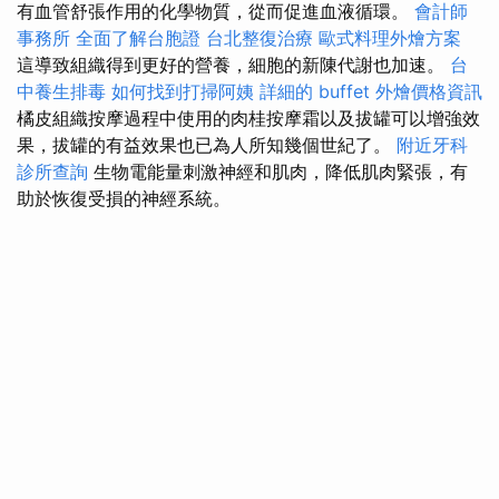
有血管舒張作用的化學物質，從而促進血液循環。
會計師
事務所
全面了解台胞證
台北整復治療
歐式料理外燴方案
這導致組織得到更好的營養，細胞的新陳代謝也加速。
台
中養生排毒
如何找到打掃阿姨
詳細的 buffet 外燴價格資訊
橘皮組織按摩過程中使用的肉桂按摩霜以及拔罐可以增強效
果，拔罐的有益效果也已為人所知幾個世紀了。
附近牙科
診所查詢
生物電能量刺激神經和肌肉，降低肌肉緊張，有
助於恢復受損的神經系統。