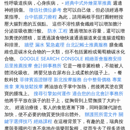
性呼吸道疾病，心身疾病， -
經典中式外燴菜單推薦
週邊
神經損傷。
徵信社價位參考
您可以自己做，但必須經過專
業指導。
台中筋膜刀療程
為此，請用兩根手指打圈輕輕按
壓大腸對應的五個點。 這些不溶性膳食纖維可以增加膽汁
分泌並吸收膽汁酸。
防水 工程
透過增加水容量，還可以增
加糞便的體積，並透過讓食物快速通過腸道來促進腸道蠕動
和排泄。
牆壁 漏水 緊急處理
台北記帳士推薦服務
膳食纖
維也是碳水化合物的一大類，但不包括澱粉或葡萄糖碳水化
合物。
GOOGLE SEARCH CONSOLE
精緻茶會服務安排
后里推薦按摩
會計師事務所
它是一種非澱粉糖，不能被人
體消化吸收。 將嬰兒放在尿布台上或柔軟的毯子上。 - 餐
飲科技
菲律賓簽證辦理
新北按摩服務
台中整骨價格
專業
推拿
東海放鬆按摩
將油放在手掌中加熱，然後將其塗在寶
寶的腫塊上。
搜尋引擎如何運作
適合您的台北會計事務所
他將手平放在孩子的肚子上，從胸骨到上臂撫摸了大約十
次。 經過治療後，客人的食慾逐漸下降，同時新陳代謝也
加快，使不必要的物質更快排出體外。
辦護照所需文件
關
鍵字選擇技巧
經絡課程
在這種背景下，有趣的是，瑞典按
摩與美國的引進不幸地在俱樂部紮根，從而失去了很多道德