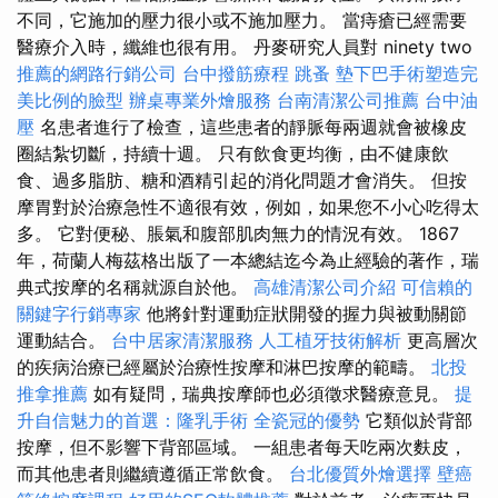
不同，它施加的壓力很小或不施加壓力。 當痔瘡已經需要
醫療介入時，纖維也很有用。 丹麥研究人員對 ninety two
推薦的網路行銷公司
台中撥筋療程
跳蚤
墊下巴手術塑造完
美比例的臉型
辦桌專業外燴服務
台南清潔公司推薦
台中油
壓
名患者進行了檢查，這些患者的靜脈每兩週就會被橡皮
圈結紮切斷，持續十週。 只有飲食更均衡，由不健康飲
食、過多脂肪、糖和酒精引起的消化問題才會消失。 但按
摩胃對於治療急性不適很有效，例如，如果您不小心吃得太
多。 它對便秘、脹氣和腹部肌肉無力的情況有效。 1867
年，荷蘭人梅茲格出版了一本總結迄今為止經驗的著作，瑞
典式按摩的名稱就源自於他。
高雄清潔公司介紹
可信賴的
關鍵字行銷專家
他將針對運動症狀開發的握力與被動關節
運動結合。
台中居家清潔服務
人工植牙技術解析
更高層次
的疾病治療已經屬於治療性按摩和淋巴按摩的範疇。
北投
推拿推薦
如有疑問，瑞典按摩師也必須徵求醫療意見。
提
升自信魅力的首選：隆乳手術
全瓷冠的優勢
它類似於背部
按摩，但不影響下背部區域。 一組患者每天吃兩次麩皮，
而其他患者則繼續遵循正常飲食。
台北優質外燴選擇
壁癌