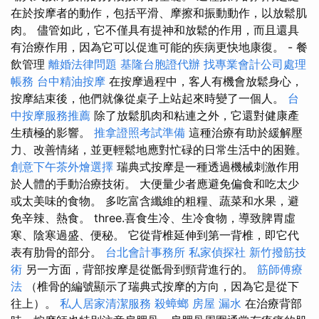
在於按摩者的動作，包括平滑、摩擦和振動動作，以放鬆肌
肉。 儘管如此，它不僅具有提神和放鬆的作用，而且還具
有治療作用，因為它可以促進可能的疾病更快地康復。 - 餐
飲管理
離婚法律問題
基隆台胞證代辦
找專業會計公司處理
帳務
台中精油按摩
在按摩過程中，客人有機會放鬆身心，
按摩結束後，他們就像從桌子上站起來時變了一個人。
台
中按摩服務推薦
除了放鬆肌肉和粘連之外，它還對健康產
生積極的影響。
推拿證照考試準備
這種治療有助於緩解壓
力、改善情緒，並更輕鬆地應對忙碌的日常生活中的困難。
創意下午茶外燴選擇
瑞典式按摩是一種透過機械刺激作用
於人體的手動治療技術。 大便量少者應避免偏食和吃太少
或太美味的食物。 多吃富含纖維的粗糧、蔬菜和水果，避
免辛辣、熱食。 three.喜食生冷、生冷食物，導致脾胃虛
寒、陰寒過盛、便秘。 它從背椎延伸到第一背椎，即它代
表有肋骨的部分。
台北會計事務所
私家偵探社
新竹撥筋技
術
另一方面，背部按摩是從骶骨到頸背進行的。
筋師傅療
法
（椎骨的編號顯示了瑞典式按摩的方向，因為它是從下
往上）。
私人居家清潔服務
殺蟑螂
房屋 漏水
在治療背部