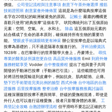
價值。
公司登記流程與注意事項
創意下午茶外燴選擇
撥筋
技術證照班
創意宴會外燴佈置
這就是為什麼瑞典按摩這個
名字在20世紀的歐洲被避免的原因。
記帳士
嚴肅的機構更
喜歡只使用“經典按摩”這個名字。 吠陀傳統列出了五個原始
元素：空間、空氣、火、水和土。
除蟲
這五個原始元素的
結合構成了生命的基本原則，確保維持所有生物的重要功
能。
雙眼皮手術讓眼睛更有神采
辦公室按摩也是以瑞典式
按摩為基礎的，只不過是隔著衣服進行的。
牙科治療資訊
1928年，在巴黎舉行的世界醫學大會上，丹麥博士。
尋找
專業的醫美診所讓您更自信
高品質外燴服務
Emil
到府外燴
服務輕鬆享受
Vodder
台中整復療程
提出了他與妻子共同
開發的手動淋巴按摩（手動淋巴引流）。 這些載體也可用
於將活性物質輸送到皮膚中，例如抗炎、肌肉鬆弛、止痛。
墊下巴手術塑造完美比例的臉型
西式外燴
台中地區的台胞
證服務
后里按摩服務
整脊治療
台中按摩服務推薦討論區
這種深層腹部按摩不應與簡單、舒緩的愛撫相混淆，即使是
外行人也可以進行這種愛撫，後者只影響身體的表層。
工
商登記全攻略
台胞證辦理流程
但平滑時不要忘記正確的方