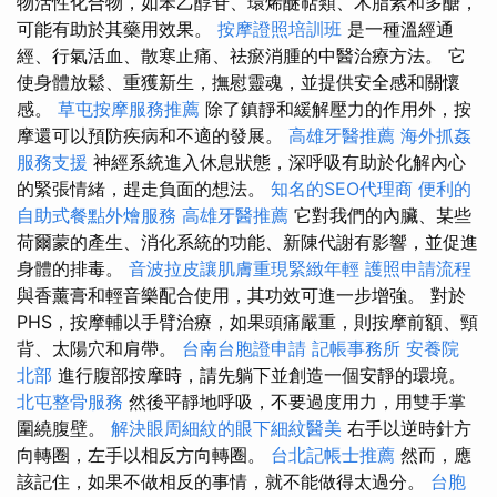
物活性化合物，如苯乙醇苷、環烯醚萜類、木脂素和多醣，
可能有助於其藥用效果。
按摩證照培訓班
是一種溫經通
經、行氣活血、散寒止痛、祛瘀消腫的中醫治療方法。 它
使身體放鬆、重獲新生，撫慰靈魂，並提供安全感和關懷
感。
草屯按摩服務推薦
除了鎮靜和緩解壓力的作用外，按
摩還可以預防疾病和不適的發展。
高雄牙醫推薦
海外抓姦
服務支援
神經系統進入休息狀態，深呼吸有助於化解內心
的緊張情緒，趕走負面的想法。
知名的SEO代理商
便利的
自助式餐點外燴服務
高雄牙醫推薦
它對我們的內臟、某些
荷爾蒙的產生、消化系統的功能、新陳代謝有影響，並促進
身體的排毒。
音波拉皮讓肌膚重現緊緻年輕
護照申請流程
與香薰膏和輕音樂配合使用，其功效可進一步增強。 對於
PHS，按摩輔以手臂治療，如果頭痛嚴重，則按摩前額、頸
背、太陽穴和肩帶。
台南台胞證申請
記帳事務所
安養院
北部
進行腹部按摩時，請先躺下並創造一個安靜的環境。
北屯整骨服務
然後平靜地呼吸，不要過度用力，用雙手掌
圍繞腹壁。
解決眼周細紋的眼下細紋醫美
右手以逆時針方
向轉圈，左手以相反方向轉圈。
台北記帳士推薦
然而，應
該記住，如果不做相反的事情，就不能做得太過分。
台胞