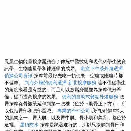
鳳凰生物能量按摩器結合了傳統中醫技術和現代科學生物資
訊學、生物能量學和神經學的成果。
創意下午茶外燴選擇
偵探公司資訊
按摩前最好先吃一頓便餐－空腹或飽腹時都
不健康。
到府外燴的便利選擇
新北按摩服務
這不僅從衛生
的角度來看是有益的，而且可以放鬆身體並為按摩做好準
備，從而提高按摩的效果。
便利的自助式餐點外燴服務
腰
臀按摩從臀皺襞延伸到第一腰椎（位於下肋骨正下方），所
以包括臀部和腰部區域。
專業的SEO公司
我們身體非常大
的肌肉之一，臀大肌，以及臀中肌、臀小肌和薦骨，都位於
這裡。
屋頂防水
按摩是趴著進行的，所以只接觸到臀部和