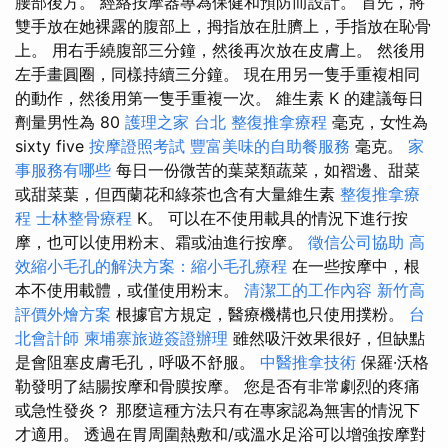
腰部後方。 經絡按摩器專為保健和預防而設計。 首先，將
雙手放在她裸露的腹部上，拇指放在肚臍上，手指放在恥骨
上。 用右手繞腹部三分鐘，然後再次放在皮膚上。 然後用
左手畫圓圈，同樣持續三分鐘。 現在用另一隻手重複相同
的動作，然後用第一隻手重複一次。 維生素 K 的建議每日
劑量男性為 80
護理之家 台北
整復推拿療程
毫克，女性為
sixty five
按摩證照考試
豐富美味的自助餐服務
毫克。
家
事服務有哪些
每日一份微苦的葉菜類蔬菜，如褶邊、甜菜
或甜菜葉，但西蘭花和綠茶也含有大量維生素
整復推拿療
程
士林整骨療程
K。 可以在不使用載具的情況下進行按
摩，也可以使用粉末、霜或油進行按摩。
徵信公司協助
高
效縮小毛孔的解決方案：縮小毛孔療程
在一些按摩中，根
本不使用載體，或僅使用粉末。
清潔工的工作內容
新竹高
評價外燴方案
根據官方規定，醫療機構也只使用撲粉。
台
北會計師
柬埔寨旅遊簽證辦理
雖然吸汗效果很好，但缺點
是會阻塞皮膚毛孔，呼吸不舒服。
中醫推拿技術
保羅·沃格
勒發明了結腸按摩和骨膜按摩。 您是否有非常劇烈的疼痛
或急性發炎？ 那麼這種方法只有在專家認為無害的情況下
才適用。 透過在胃周圍熱敷和/或溫水足浴可以增強按摩對