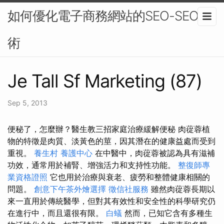
如何優化電子商務網站的SEO-SEO技
術
Je Tall Sf Marketing (87)
Sep 5, 2013
便秘了，怎麼辦？醫生教三招家庭治療緩解便秘 肉蓯蓉植
物的特徵是肉質、淡黃色的莖，因其潛在的健康益處而受到
重視。
養生村
養護中心
在中醫中，肉蓯蓉被認為具有滋補
功效，通常用於補腎、增強活力和支持性功能。
整復師專
業資格證照
它也用於治療與衰老、疲勞和整體健康相關的
問題。
創意下午茶外燴選擇
徵信社服務
雖然肉蓯蓉長期以
來一直用於傳統醫學，但對其有效性和安全性的科學研究仍
在進行中，而且還很有限。
白蟻
然而，已知它含有多種生