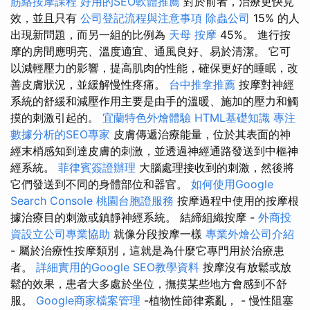
筋絡按摩課程
好用的SEO軟體推薦
對於前者，治療更快見
效，並且只有
公司登記流程與注意事項
除蟲公司
15% 的人
出現新問題，而另一組的比例為
天母 按摩
45%。 進行按
摩的房間應明亮、溫度適宜、通風良好、易於清潔。 它可
以減輕壓力的影響，提高肌肉的性能，確保更好的睡眠，改
善皮膚狀況，並緩解慢性疼痛。
台中推拿推薦
按摩對神經
系統的舒緩和減壓作用主要是由手的溫暖、施加的壓力和觸
摸的刺激引起的。
宜蘭特色外燴體驗
HTML基礎知識
專注
數據分析的SEO專家
皮膚傳遞治療能量，位於其表面的神
經末梢感知到達皮膚的刺激，並透過神經通路發送到中樞神
經系統。
菲律賓簽證辦理
大腦處理接收到的刺激，然後將
它們發送到不同的身體部位和器官。
如何使用Google
Search Console
桃園台胞證服務
按摩過程中使用的按摩根
據治療目的刺激或鎮靜神經系統。 結締組織按摩 -
外商投
資設立公司專業協助
就像分段按摩一樣
專業外燴公司介紹
- 屬於治療性按摩類別，這就是為什麼它專門用於治療患
者。
詳細實用的Google SEO教學資料
按摩沒有放鬆或放
鬆的效果，患者大多處於坐位，撫摸某些地方會感到不舒
服。
Google商家檔案管理
-植物性節律紊亂， - 慢性阻塞