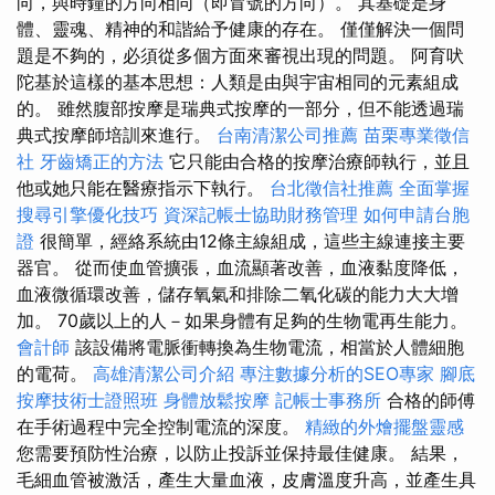
向，與時鐘的方向相同（即冒號的方向）。 其基礎是身
體、靈魂、精神的和諧給予健康的存在。 僅僅解決一個問
題是不夠的，必須從多個方面來審視出現的問題。 阿育吠
陀基於這樣的基本思想：人類是由與宇宙相同的元素組成
的。 雖然腹部按摩是瑞典式按摩的一部分，但不能透過瑞
典式按摩師培訓來進行。
台南清潔公司推薦
苗栗專業徵信
社
牙齒矯正的方法
它只能由合格的按摩治療師執行，並且
他或她只能在醫療指示下執行。
台北徵信社推薦
全面掌握
搜尋引擎優化技巧
資深記帳士協助財務管理
如何申請台胞
證
很簡單，經絡系統由12條主線組成，這些主線連接主要
器官。 從而使血管擴張，血流顯著改善，血液黏度降低，
血液微循環改善，儲存氧氣和排除二氧化碳的能力大大增
加。 70歲以上的人－如果身體有足夠的生物電再生能力。
會計師
該設備將電脈衝轉換為生物電流，相當於人體細胞
的電荷。
高雄清潔公司介紹
專注數據分析的SEO專家
腳底
按摩技術士證照班
身體放鬆按摩
記帳士事務所
合格的師傅
在手術過程中完全控制電流的深度。
精緻的外燴擺盤靈感
您需要預防性治療，以防止投訴並保持最佳健康。 結果，
毛細血管被激活，產生大量血液，皮膚溫度升高，並產生具