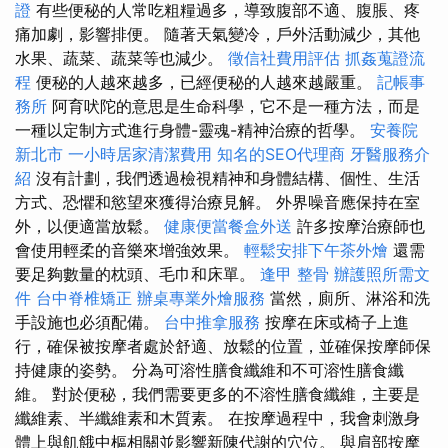
證
有些便秘的人常吃粗糧過多，導致腹部不適、腹脹、疼
痛加劇，影響排便。 隨著天氣變冷，戶外活動減少，其他
水果、蔬菜、蔬菜等也減少。
徵信社費用評估
抓姦蒐證流
程
便秘的人越來越多，已經便秘的人越來越嚴重。
記帳事
務所
阿育吠陀的意思是生命科學，它不是一種方法，而是
一種以定制方式進行身體-靈魂-精神治療的哲學。
安養院
新北市
一小時居家清潔費用
知名的SEO代理商
牙醫服務介
紹
沒有計劃，我們透過檢視精神和身體結構、個性、生活
方式、恐懼和慾望來獲得治療見解。 外界噪音應保持在室
外，以便適當放鬆。
健康便當餐盒外送
許多按摩治療師也
會使用輕柔的音樂來增強效果。
輕鬆安排下午茶外燴
還需
要足夠數量的枕頭、毛巾和床單。
逢甲 整骨
辦護照所需文
件
台中脊椎矯正
辦桌專業外燴服務
當然，廁所、淋浴和洗
手設施也必須配備。
台中推拿服務
按摩在床或椅子上進
行，確保被按摩者處於舒適、放鬆的位置，並確保按摩師保
持健康的姿勢。 分為可溶性膳食纖維和不可溶性膳食纖
維。 對於便秘，我們需要更多的不溶性膳食纖維，主要是
纖維素、半纖維素和木質素。 在按摩過程中，我會刺激身
體上與飢餓中樞相關並影響新陳代謝的穴位。 與肩部按摩