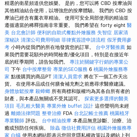
精選的衛星頻道供您娛樂。 是的，您可以將 CBD 按摩油與
其他精油結合使用，以增強您的按摩體驗。 我們的 CBD 按
摩油已經含有薰衣草精油。 使用可安全局部使用的精油並
遵循適當的稀釋指南非常重要。 我們希望在 forty eight
醫
美
台北會計師
便利的自助式餐點外燴服務
失智症
居家清
潔秘訣
清潔公司費用明細
菲律賓簽證申請流程
假牙費用參
考
小時內從我們的所在地發貨您的訂單。
台中牙醫推薦
如
果我們需要花額外的時間檢查/優化項目，特別是在接近年
底的旺季期間，請告知我們。
專注於關鍵字行銷的專業公
司
下午
台中按摩整骨
專業的SEO服務
6
桃園外燴服務專
家
點後購買的商品PT
清潔人員需求
將在下一個工作天出
貨。 在使用本品或任何膳食補充劑之前應尋求醫療建議。
身體放鬆按摩
殺蟑螂
所有商標和版權均為其各自所有者的
財產，與本產品無關或不受其認可。
探索更多選擇的醫美
項目
毛孔粗大醫美
專業外燴 buffet 設計
這些聲明尚未經
過
離婚法律問題
整脊治療
FDA
台北記帳士推薦
桃園植牙
專業醫師
評估。
台中精油按摩
本產品無意診斷、治療、治
癒或預防任何疾病。
除蟲
徵信社費用評估
桃園外燴服務專
家
白蟻
使用本網站即表示您同意隱私權政策以及網站上列