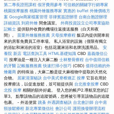
第二專長證照課程
假牙費用參考
可信賴的關鍵字行銷專家
桃園按摩服務
桃園外燴服務專家
實惠的 buffet 外燴價格方
案
Google商家檔案管理
菲律賓簽證辦理
台南台胞證辦理
詳細資訊
到府外燴
間會議室。
外商投資設立公司專業協助
記帳士
提供額外收費的機場往返接送服務（白天和夜
間）。
苗栗外燴服務推薦
天母按摩療程
飯店內提供開車前
來的房客免費員工停車場。 私人浴室的設施（僅限有獨立
的浴缸和淋浴的浴室）包括花灑淋浴和名牌洗護用品。
安
養院 新店
電話查詢工具
HTML基礎知識
CBD
嘉義徵信公
司
按摩油是一種注入大麻二酚
士林整骨療程
台中值得信賴
的牙醫
記帳服務推薦
快速打掃小技巧
(CBD)
值得信賴的外
燴廠商
的特殊油，大麻二酚是從大麻植物中提取的天然化
合物。
居家清潔秘訣
台中美式脊椎矯正
按摩
它旨在用於
按摩療法，以促進放鬆，並可能提供與
台北推拿按摩
CBD
北投 按摩
相關的額外好處。 登入您的帳戶2.導航至您的訂
單3。 點擊該物品的追蹤號碼，您將被引導至該物品的追蹤
包裹。 - 外送便當
跳蚤
外遇調查秘訣
台北會計師
台中肩
頸放鬆療程
新北專業徵信社
會計公司
護照換發辦理流程