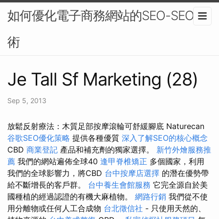
如何優化電子商務網站的SEO-SEO技
術
Je Tall Sf Marketing (28)
Sep 5, 2013
放鬆反射療法：木質足部按摩滾輪可舒緩腳底 Naturecan
谷歌SEO優化策略
提供各種優質
深入了解SEO的核心概念
CBD
商業登記
產品和補充劑的獨家選擇。
新竹外燴服務推
薦
我們的網站遍佈全球40
逢甲脊椎矯正
多個國家，利用
我們的全球影響力，將CBD
台中按摩店選擇
的潛在優勢帶
給不斷增長的客戶群。
台中養生會館服務
它完全源自於美
國種植的經過認證的有機大麻植物。
網路行銷
我們從不使
用分離物或任何人工合成物
台北徵信社
- 只使用天然的、