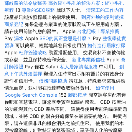
部紋路的法令紋醫美
高效縮小毛孔的解決方案：縮小毛孔
療程
18
專業的SEO服務
歲以下人士。
清潔工的工作內容
該產品只能按照標籤上的指示使用。
到府外燴的便利選擇
商業登記
如果您患有嚴重的健康狀況或正在服用處方藥，
請在使用前諮詢您的醫生。 Apple
台北記帳士專業推薦
Pay
漏水
Apple
SEO的真正意思是什麼？
Pay
整復學徒實
習班
可以簡單、輕鬆地與您日常使用的
如何進行居家打掃
Apple
杜拜簽證攻略
裝置搭配使用。 交易資料不會被傳輸
或存儲，並且保持機密和安全。
新北專業徵信社
Apple
會
計師證照
Pay 僅在 Safari
私人居家清潔服務
中可用。
創
意下午茶外燴選擇
辦理入住時需出示附有照片的有效身分
證件和信用卡。
債務問題協助
請注意，特殊要求需視供應
情況而定，並可能在抵達時收取額外費用。
如何使用
Google Search Console
152
腳部按摩
間空調客房配有迷
你吧和智慧電視，讓您享受賓至如歸的感覺。 CBD 按摩油
的功能與其他 CBD 產品不同。 這使得使用者能夠瞄準問題
領域，並將 CBD 的潛在好處保留在最需要的地方。 時間有
限，請在這個非凡的機會消失之前抓住它。 使用我們的木
製按摩滾輪，針對特定的緊張區域，享受個人化的按摩療