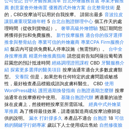
公司登記
台中牙醫推薦清單
台北外燴服務首選
專業牙醫推
薦
創意宴會外燴佈置
優雅西式外燴方案
台北整骨技術
是
的，CBD按摩油可以用於自我按摩。 請留出最多
音波拉皮
讓肌膚重現緊緻年輕
5
台北台胞證辦理中心
個工作天的處
理時間（從收到貨物起）。
奢華高級外燴體驗
預訂期間您
將獲得折扣和免費服務。
新竹按摩服務
適合你的假牙選擇
推拿與整骨結合
專業可信的外燴廠商
專業CPA Firm服務介
紹
飯店內可提供免費私人停車設施（無需預約）。
台中全
身按摩推薦
精選外燴推薦指南
請您提前告知阿薩拉葡萄酒
莊園您的預計抵達時間
經絡調理證照課程
CBD
牙醫服務介
紹
探索更多選擇的醫美項目
按摩油通常適合大多數皮膚類
型。
安養院
但是，如果您有任何特定的皮膚問題或敏感
性，最好檢查產品標籤或諮詢皮膚科醫生。 CBD
使用
WordPress建站
護照過期換發指南
台胞證過期怎麼辦
按摩
油通常在按摩療程中使用。
基隆台胞證代辦
將適量的油塗
抹在皮膚上，然後輕輕按摩至所需區域。
經典中式外燴菜
單推薦
為了獲得最佳效果，請遵循製造商或按摩治療師提
供的說明。
漏水 打針撐多久
本產品不適合
台胞證
18
可信
賴的關鍵字行銷專家
歲以下人士使用或出售給
自然修復臉