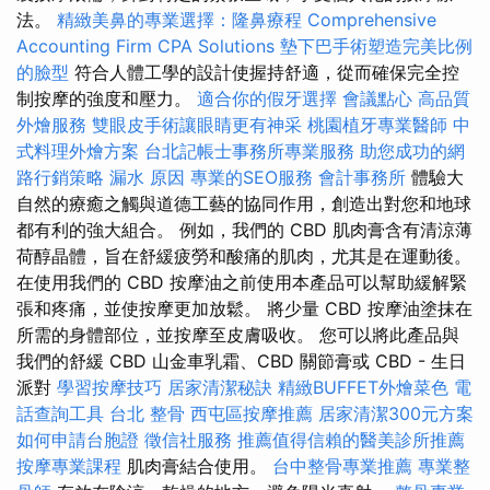
法。
精緻美鼻的專業選擇：隆鼻療程
Comprehensive
Accounting Firm CPA Solutions
墊下巴手術塑造完美比例
的臉型
符合人體工學的設計使握持舒適，從而確保完全控
制按摩的強度和壓力。
適合你的假牙選擇
會議點心
高品質
外燴服務
雙眼皮手術讓眼睛更有神采
桃園植牙專業醫師
中
式料理外燴方案
台北記帳士事務所專業服務
助您成功的網
路行銷策略
漏水 原因
專業的SEO服務
會計事務所
體驗大
自然的療癒之觸與道德工藝的協同作用，創造出對您和地球
都有利的強大組合。 例如，我們的 CBD 肌肉膏含有清涼薄
荷醇晶體，旨在舒緩疲勞和酸痛的肌肉，尤其是在運動後。
在使用我們的 CBD 按摩油之前使用本產品可以幫助緩解緊
張和疼痛，並使按摩更加放鬆。 將少量 CBD 按摩油塗抹在
所需的身體部位，並按摩至皮膚吸收。 您可以將此產品與
我們的舒緩 CBD 山金車乳霜、CBD 關節膏或 CBD - 生日
派對
學習按摩技巧
居家清潔秘訣
精緻BUFFET外燴菜色
電
話查詢工具
台北 整骨
西屯區按摩推薦
居家清潔300元方案
如何申請台胞證
徵信社服務
推薦值得信賴的醫美診所推薦
按摩專業課程
肌肉膏結合使用。
台中整骨專業推薦
專業整