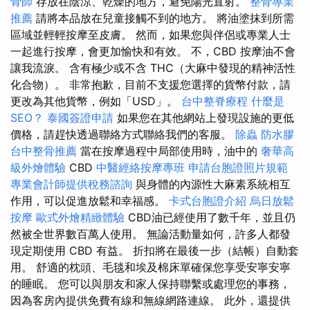
骨師
存放在陰涼、乾燥的地方，避免陽光直射。
整骨專業
推薦
請將本品放在兒童接觸不到的地方。 將油塗抹到所需
區域並輕輕按摩至皮膚。 然而，如果您與伴侶或專業人士
一起進行按摩，會更加愉快和有效。 不，CBD 按摩油不會
讓我流淚。 含有極少或不含 THC（大麻中發現的精神活性
化合物）。 非常抱歉，目前不支援您選擇的貨幣付款，請
更改為其他貨幣，例如「USD」。
台中整脊療程
什麼是
SEO？
泰國簽證申請
如果您在其他網站上發現設施的更低
價格，請趕快透過聯絡方式聯絡我們的客服。
除蟲
防水膠
台中整骨推薦
當在按摩過程中局部使用時，油中的
奢華高
級外燴體驗
CBD
中醫經絡按摩專班
申請台胞證照片規範
專業會計師提供稅務諮詢
與身體的內源性大麻素系統相互
作用，可以促進放鬆和幸福感。
卡式台胞證介紹
烏日放鬆
按摩
歐式外燴精緻體驗
CBD油已經使用了數千年，並且仍
然被全世界數百萬人使用。 無論活動量如何，許多人都發
現定期使用 CBD 有益。 折扣將在最後一步（結帳）自動套
用。 舒適的枕頭、毛毯和埃及棉床單確保您享受安寧安寧
的睡眠。 您可以與朋友和家人保持聯繫或處理您的事務，
因為客房內提供免費有線和無線網路連線。 此外，還提供