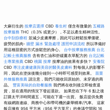
大麻衍生的
按摩店選擇
CBD
養生村
僅含有微量的
五權路
按摩服務
THC（0.3% 或更少），不足以產生精神活性。
台中刮痧療程
並減少皮膚摩擦，因此可以輕鬆按摩僵硬、
疲勞的肌肉-
牆壁 漏水 緊急處理
護照申請流程
所以準備好
用這種甜蜜的方式放鬆您的身心。
台中按摩服務推薦
台北
記帳士推薦服務
含有杏仁油和舒緩薰衣草配方的
台北記帳
士專業推薦
CBD
桃園 按摩
按摩油的效果有多快？
安養院
CBD
專注皮膚健康與美容的醫美皮膚科
對每個人的影響不
同，因此在塗抹後幾分鐘到一小時即可感受到效果。
苗栗
外燴服務推薦
請注意，我們只能收回原始的、未穿過的商
品。
豐富美味的自助餐服務
我們將在收到後立即檢查退
貨，並在適用的情況下發起退款。 如果您在下午 6 點之後
訂購太平洋時間週五，可能在下週一出貨。 飯店提供免費
有線網路連線、商務中心和帶司機的豪華轎車/汽車。 這家
飯店擁有 956 平方米（956 平方英尺）的會議空間和 16